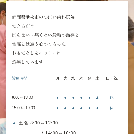
静岡県浜松市のつぼい歯科医院
できるだけ
削らない・痛くない最新の治療と
他院とは違う心のこもった
おもてなしをモットーに
診療しています。
診療時間
月
火
水
木
金
土
日・祝
9:00～13:00
●
●
●
●
●
▲
休
15:00～19:00
●
●
●
●
●
▲
休
▲
土曜 8:30～12:30
/ 14:00～18:00